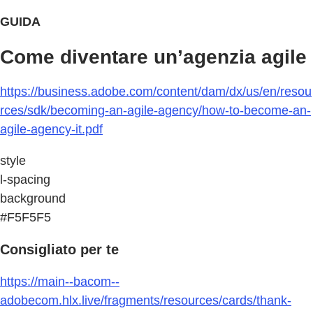
GUIDA
Come diventare un’agenzia agile
https://business.adobe.com/content/dam/dx/us/en/resou
rces/sdk/becoming-an-agile-agency/how-to-become-an-
agile-agency-it.pdf
style
l-spacing
background
#F5F5F5
Consigliato per te
https://main--bacom--
adobecom.hlx.live/fragments/resources/cards/thank-