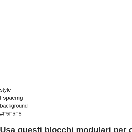
style
l spacing
background
#F5F5F5
Usa questi blocchi modulari per o