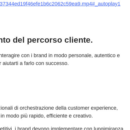
536637344ed19f46efe1b6c2062c59ea9.mp4#_autoplay1
to del percorso cliente.
 interagire con i brand in modo personale, autentico e
aiutarti a farlo con successo.
izionali di orchestrazione della customer experience,
in modo più rapido, efficiente e creativo.
petitivi, i brand devono implementare con lungimiranza