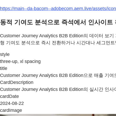
https://main--da-bacom--adobecom.aem.live/assets/icon
동적 기여도 분석으로 즉석에서 인사이트
Customer Journey Analytics B2B Editi
형 기여도 분석으로 즉시 전환하거나 시간대나 세그먼트별
style
three-up, xl spacing
title
Customer Journey Analytics B2B Edition으로 매출 
CardDescription
Customer Journey Analytics B2B Editio
cardDate
2024-08-22
cardImage