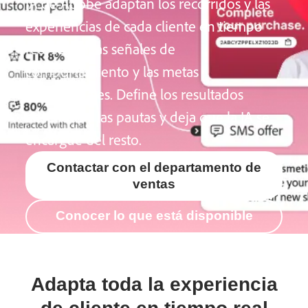
IA de Adobe adaptan los recorridos y las
experiencias de cada cliente en tiempo
real según las señales de
comportamiento y las metas
empresariales. Define los resultados
deseados y las pautas y deja que la IA se
encargue del resto.
Contactar con el departamento de
ventas
Conocer lo que está disponible
Adapta toda la experiencia