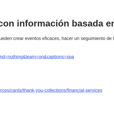
 con información basada e
den crear eventos eficaces, hacer un seguimiento de los 
&end=nothing&learn=on&captions=spa
ces/cards/thank-you-collections/financial-services