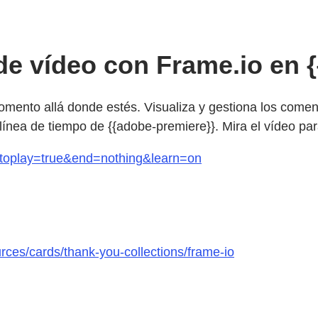
o de vídeo con Frame.io en
omento allá donde estés. Visualiza y gestiona los comen
tu línea de tiempo de {{adobe-premiere}}. Mira el vídeo p
utoplay=true&end=nothing&learn=on
rces/cards/thank-you-collections/frame-io