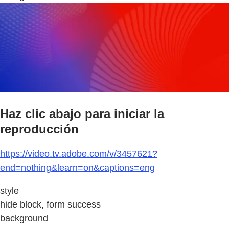
Haz clic abajo para iniciar la
reproducción
https://video.tv.adobe.com/v/3457621?
end=nothing&learn=on&captions=eng
style
hide block, form success
background