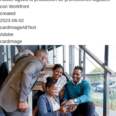
con Workfront
created
2023-06-02
cardImageAltText
Adobe
cardImage