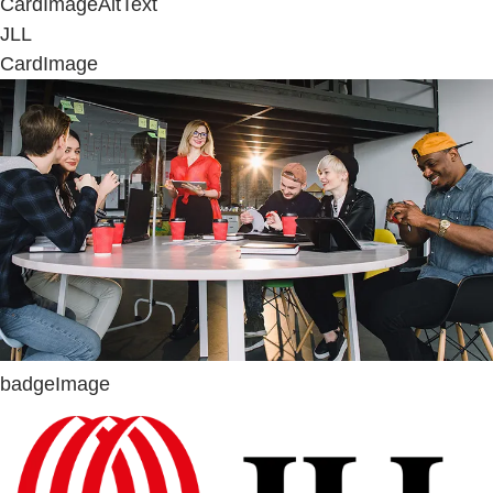
CardImageAltText
JLL
CardImage
badgeImage