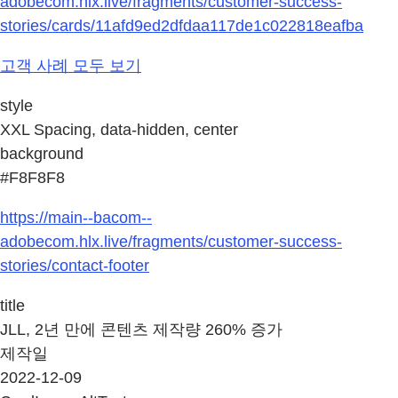
adobecom.hlx.live/fragments/customer-success-
stories/cards/11afd9ed2dfdaa117de1c022818eafba
고객 사례 모두 보기
style
XXL Spacing, data-hidden, center
background
#F8F8F8
https://main--bacom--
adobecom.hlx.live/fragments/customer-success-
stories/contact-footer
title
JLL, 2년 만에 콘텐츠 제작량 260% 증가
제작일
2022-12-09