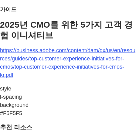
가이드
2025년 CMO를 위한 5가지 고객 경
험 이니셔티브
https://business.adobe.com/content/dam/dx/us/en/resou
rces/guides/top-customer-experience-initiatives-for-
cmos/top-customer-experience-initiatives-for-cmos-
kr.pdf
style
l-spacing
background
#F5F5F5
추천 리소스