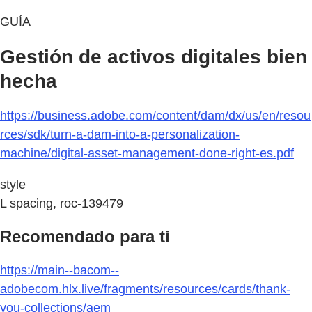
GUÍA
Gestión de activos digitales bien
hecha
https://business.adobe.com/content/dam/dx/us/en/resou
rces/sdk/turn-a-dam-into-a-personalization-
machine/digital-asset-management-done-right-es.pdf
style
L spacing, roc-139479
Recomendado para ti
https://main--bacom--
adobecom.hlx.live/fragments/resources/cards/thank-
you-collections/aem