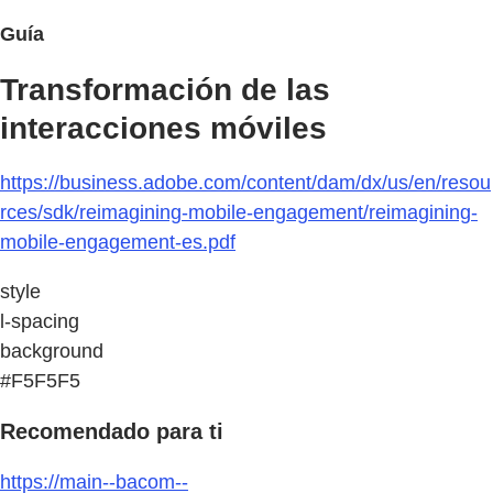
Guía
Transformación de las
interacciones móviles
https://business.adobe.com/content/dam/dx/us/en/resou
rces/sdk/reimagining-mobile-engagement/reimagining-
mobile-engagement-es.pdf
style
l-spacing
background
#F5F5F5
Recomendado para ti
https://main--bacom--