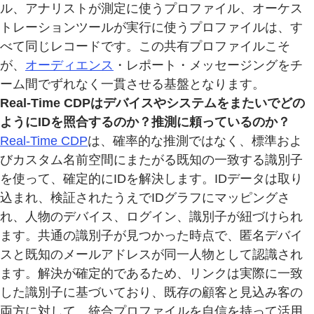
ル、アナリストが測定に使うプロファイル、オーケス
トレーションツールが実行に使うプロファイルは、す
べて同じレコードです。この共有プロファイルこそ
が、
オーディエンス
・レポート・メッセージングをチ
ーム間でずれなく一貫させる基盤となります。
Real-Time CDPはデバイスやシステムをまたいでどの
ようにIDを照合するのか？推測に頼っているのか？
Real-Time CDP
は、確率的な推測ではなく、標準およ
びカスタム名前空間にまたがる既知の一致する識別子
を使って、確定的にIDを解決します。IDデータは取り
込まれ、検証されたうえでIDグラフにマッピングさ
れ、人物のデバイス、ログイン、識別子が紐づけられ
ます。共通の識別子が見つかった時点で、匿名デバイ
スと既知のメールアドレスが同一人物として認識され
ます。解決が確定的であるため、リンクは実際に一致
した識別子に基づいており、既存の顧客と見込み客の
両方に対して、統合プロファイルを自信を持って活用