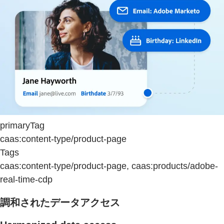
primaryTag
caas:content-type/product-page
Tags
caas:content-type/product-page, caas:products/adobe-
real-time-cdp
調和されたデータアクセス