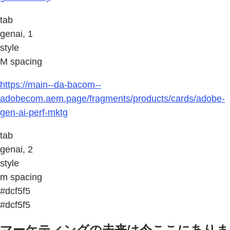
tab
genai, 1
style
M spacing
https://main--da-bacom--
adobecom.aem.page/fragments/products/cards/adobe-
gen-ai-perf-mktg
tab
genai, 2
style
m spacing
#dcf5f5
#dcf5f5
マーケティングの未来は今ここにありま