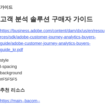
가이드
고객 분석 솔루션 구매자 가이드
https://business.adobe.com/content/dam/dx/us/en/resou
rces/sdk/adobe-customer-journey-analytics-buyers-
guide/adobe-customer-journey-analytics-buyers-
guide_kr.pdf
style
l-spacing
background
#F5F5F5
추천 리소스
https://main--bacom--