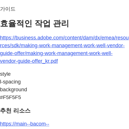
가이드
효율적인 작업 관리
https://business.adobe.com/content/dam/dx/emea/resou
rces/sdk/making-work-management-work-well-vendor-
guide-offer/making-work-management-work-well-
vendor-guide-offer_kr.pdf
style
l-spacing
background
#F5F5F5
추천 리소스
https://main--bacom--