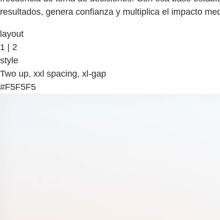
resultados, genera confianza y multiplica el impacto med
layout
1 | 2
style
Two up, xxl spacing, xl-gap
#F5F5F5