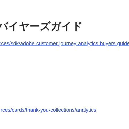
バイヤーズガイド
rces/sdk/adobe-customer-journey-analytics-buyers-guide
rces/cards/thank-you-collections/analytics