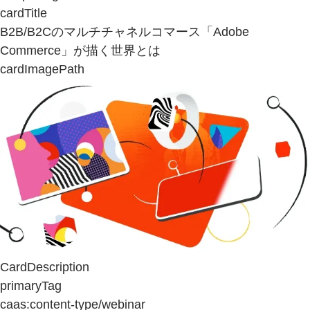
cardTitle
B2B/B2Cのマルチチャネルコマース「Adobe
Commerce」が描く世界とは
cardImagePath
CardDescription
primaryTag
caas:content-type/webinar