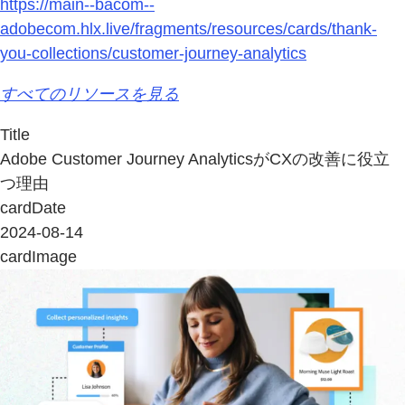
https://main--bacom--
adobecom.hlx.live/fragments/resources/cards/thank-
you-collections/customer-journey-analytics
すべてのリソースを見る
Title
Adobe Customer Journey AnalyticsがCXの改善に役立
つ理由
cardDate
2024-08-14
cardImage